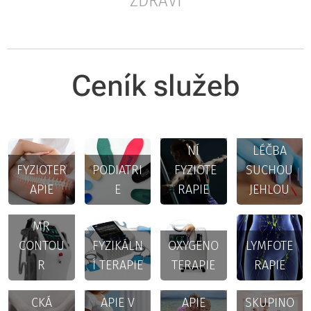
ZDRAVÍ
Ceník služeb
SPORTOV
NÍ
LÉČBA
FYZIOTER
PODIATRI
FYZIOTE
SUCHOU
APIE
E
RAPIE
JEHLOU
MR
CONTOU
FYZIKÁLN
OXYGENO
LYMFOTE
UROGYN
R
Í TERAPIE
TERAPIE
RAPIE
EKOLOGI
FYZIOTER
FYZIOTER
CKÁ
APIE V
APIE
SKUPINO