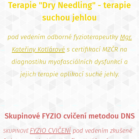
Terapie "Dry Needling"
- terapie
s
uchou jehlou
pod vedením odborné fyzioterapeutky
Mgr.
Kateřiny Kotlárové
s certifikací MZČR na
diagnostiku
myofasciálních dysfunkcí a
jejich terapie aplikací suché jehly.
Skupinové FYZIO cvičení metodou DNS
FYZIO CVIČENÍ
pod vedením zkušené
SKUPINOVÉ