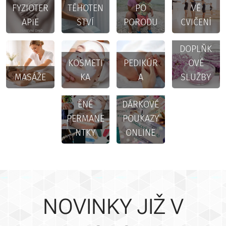
FYZIOTER
TĚHOTEN
PO
VÉ
APIE
STVÍ
PORODU
CVIČENÍ
DOPLŇK
KOSMETI
PEDIKÚR
OVÉ
MASÁŽE
KA
A
SLUŽBY
ZVÝHODN
ĚNÉ
DÁRKOVÉ
PERMANE
POUKAZY
NTKY
ONLINE
NOVINKY JIŽ V