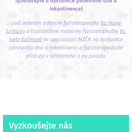
fyzioterapie u dysfunkce pánevního dna a
inkontinence)
pod vedením odborné fyzioterapeutky
Bc. Hany
Szikszay
a trojnásobné maminky fyzioterapeutky
Bc.
Ivety Kučerové
se specializací MZČR na dysfunkce
pánevního dna a inkontinenci a fyzioterapeutické
přístupy v těhotenství a po porodu.
Vyzkoušejte nás