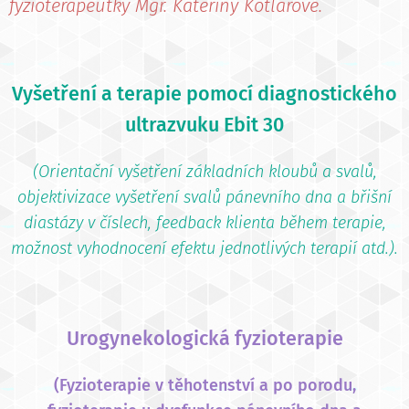
fyzioterapeutky Mgr. Kateřiny Kotlárové.
Vyšetření a terapie pomocí diagnostického
ultrazvuku Ebit 30
(Orientační vyšetření základních kloubů a svalů,
objektivizace vyšetření svalů pánevního dna a břišní
diastázy v číslech, feedback klienta během terapie,
možnost vyhodnocení efektu jednotlivých terapií atd.).
Urogynekologická fyzioterapie
(Fyzioterapie v těhotenství a po porodu,