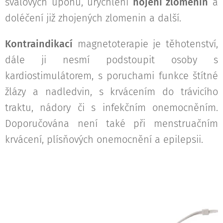
svalových úponů, urychlení
hojení zlomenin
a
doléčení již zhojených zlomenin a další.
Kontraindikací
magnetoterapie je těhotenství,
dále ji nesmí podstoupit osoby s
kardiostimulátorem, s poruchami funkce štítné
žlázy a nadledvin, s krvácením do trávicího
traktu, nádory či s infekčním onemocněním.
Doporučována není také při menstruačním
krvácení, plísňových onemocnění a epilepsii.