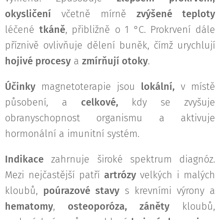
okysličení
včetně mírně
zvýšené teploty
léčené
tkáně
, přibližně o 1 °C. Prokrvení dále
příznivě ovlivňuje dělení buněk, čímž urychlují
hojivé procesy
a
zmírňují otoky
.
Účinky
magnetoterapie jsou
lokální,
v místě
působení, a
celkové,
kdy se zvyšuje
obranyschopnost organismu a aktivuje
hormonální a imunitní systém.
Indikace
zahrnuje široké spektrum diagnóz.
Mezi nejčastější patří
artrózy
velkých i malých
kloubů,
poúrazové stavy
s krevními výrony a
hematomy
,
osteoporóza, záněty
kloubů,