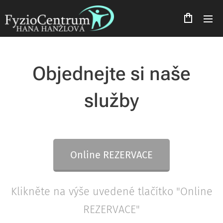
Objednejte si naše
služby
Online REZERVACE
Klikněte na výše uvedené tlačítko "Online
REZERVACE"